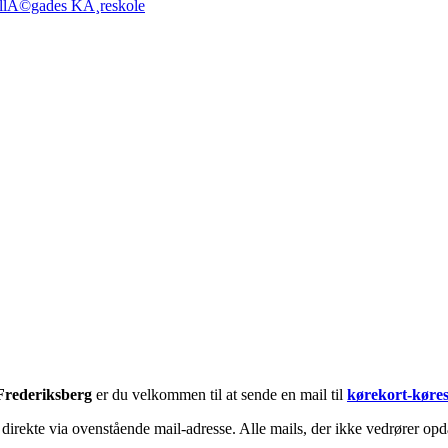
llÃ©gades KÃ¸reskole
Frederiksberg
er du velkommen til at sende en mail til
kørekort-køre
irekte via ovenstående mail-adresse. Alle mails, der ikke vedrører opda