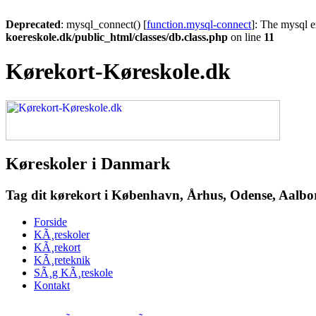
Deprecated
: mysql_connect() [
function.mysql-connect
]: The mysql e
koereskole.dk/public_html/classes/db.class.php
on line
11
Kørekort-Køreskole.dk
Køreskoler i Danmark
Tag dit kørekort i København, Århus, Odense, Aalborg
Forside
KÃ¸reskoler
KÃ¸rekort
KÃ¸reteknik
SÃ¸g KÃ¸reskole
Kontakt