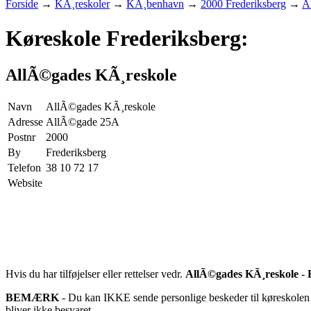
Forside
→
KÃ¸reskoler
→
KÃ¸benhavn
→
2000 Frederiksberg
→
A
Køreskole Frederiksberg:
AllÃ©gades KÃ¸reskole
Navn
AllÃ©gades KÃ¸reskole
Adresse
AllÃ©gade 25A
Postnr
2000
By
Frederiksberg
Telefon
38 10 72 17
Website
Hvis du har tilføjelser eller rettelser vedr.
AllÃ©gades KÃ¸reskole
-
BEMÆRK
- Du kan IKKE sende personlige beskeder til køreskolen d
bliver ikke besvaret.