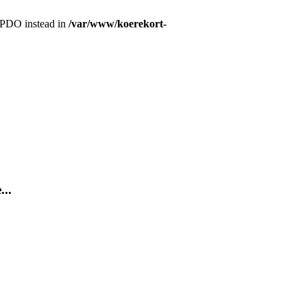
r PDO instead in
/var/www/koerekort-
...