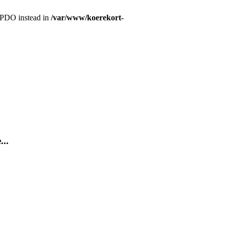
r PDO instead in
/var/www/koerekort-
...