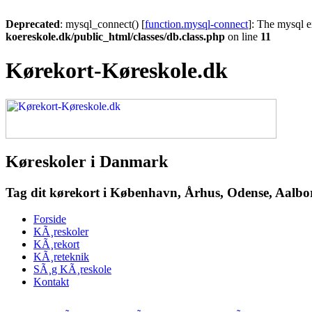
Deprecated
: mysql_connect() [
function.mysql-connect
]: The mysql e
koereskole.dk/public_html/classes/db.class.php
on line
11
Kørekort-Køreskole.dk
Køreskoler i Danmark
Tag dit kørekort i København, Århus, Odense, Aalborg
Forside
KÃ¸reskoler
KÃ¸rekort
KÃ¸reteknik
SÃ¸g KÃ¸reskole
Kontakt