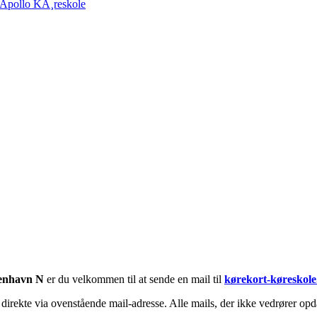
Apollo KÃ¸reskole
enhavn N
er du velkommen til at sende en mail til
kørekort-køreskole
irekte via ovenstående mail-adresse. Alle mails, der ikke vedrører opda