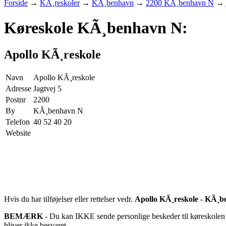
Forside
→
KÃ¸reskoler
→
KÃ¸benhavn
→
2200 KÃ¸benhavn N
→
Køreskole KÃ¸benhavn N:
Apollo KÃ¸reskole
Navn
Apollo KÃ¸reskole
Adresse
Jagtvej 5
Postnr
2200
By
KÃ¸benhavn N
Telefon
40 52 40 20
Website
Hvis du har tilføjelser eller rettelser vedr.
Apollo KÃ¸reskole
-
KÃ¸b
BEMÆRK
- Du kan IKKE sende personlige beskeder til køreskolen d
bliver ikke besvaret.