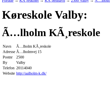
Forside
→
KÃ¸reskoler
→
KÃ¸benhavn
→
2500 Valby
→
Ã…lholm
Køreskole Valby:
Ã…lholm KÃ¸reskole
Navn
Ã…lholm KÃ¸reskole
Adresse
Ã…lholmvej 15
Postnr
2500
By
Valby
Telefon
20114040
Website
http://aalholm-k.dk/