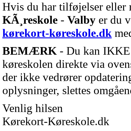
Hvis du har tilføjelser eller 
KÃ¸reskole
-
Valby
er du v
kørekort-køreskole.dk
med
BEMÆRK
- Du kan IKKE s
køreskolen direkte via oven
der ikke vedrører opdaterin
oplysninger, slettes omgåen
Venlig hilsen
Kørekort-Køreskole.dk