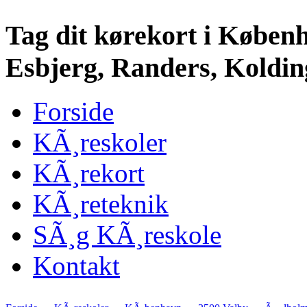
Tag dit kørekort i Køben
Esbjerg, Randers, Kolding
Forside
KÃ¸reskoler
KÃ¸rekort
KÃ¸reteknik
SÃ¸g KÃ¸reskole
Kontakt