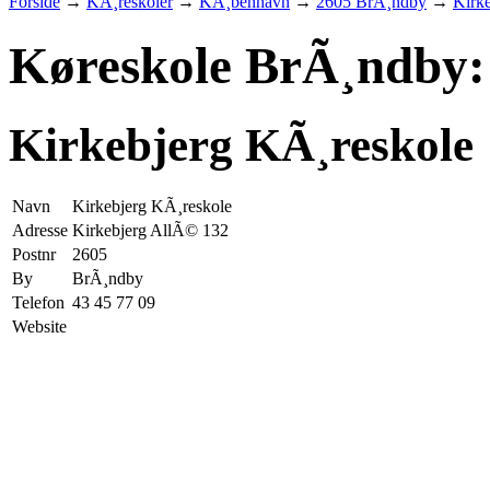
Forside
→
KÃ¸reskoler
→
KÃ¸benhavn
→
2605 BrÃ¸ndby
→
Kirk
Køreskole BrÃ¸ndby:
Kirkebjerg KÃ¸reskole
Navn
Kirkebjerg KÃ¸reskole
Adresse
Kirkebjerg AllÃ© 132
Postnr
2605
By
BrÃ¸ndby
Telefon
43 45 77 09
Website