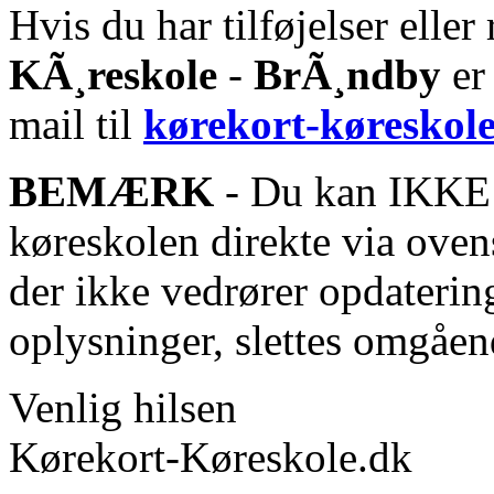
Hvis du har tilføjelser eller 
KÃ¸reskole
-
BrÃ¸ndby
er
mail til
kørekort-køreskol
BEMÆRK
- Du kan IKKE s
køreskolen direkte via oven
der ikke vedrører opdaterin
oplysninger, slettes omgåen
Venlig hilsen
Kørekort-Køreskole.dk