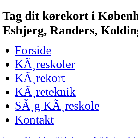
Tag dit kørekort i Køben
Esbjerg, Randers, Kolding
Forside
KÃ¸reskoler
KÃ¸rekort
KÃ¸reteknik
SÃ¸g KÃ¸reskole
Kontakt