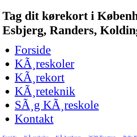
Tag dit kørekort i Køben
Esbjerg, Randers, Kolding
Forside
KÃ¸reskoler
KÃ¸rekort
KÃ¸reteknik
SÃ¸g KÃ¸reskole
Kontakt