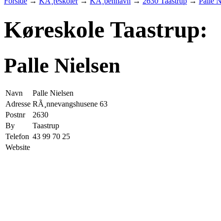
Forside
→
KÃ¸reskoler
→
KÃ¸benhavn
→
2630 Taastrup
→
Palle N
Køreskole Taastrup:
Palle Nielsen
Navn
Palle Nielsen
Adresse
RÃ¸nnevangshusene 63
Postnr
2630
By
Taastrup
Telefon
43 99 70 25
Website