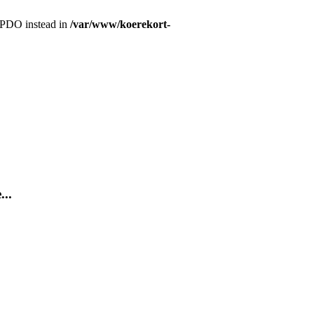
r PDO instead in
/var/www/koerekort-
...