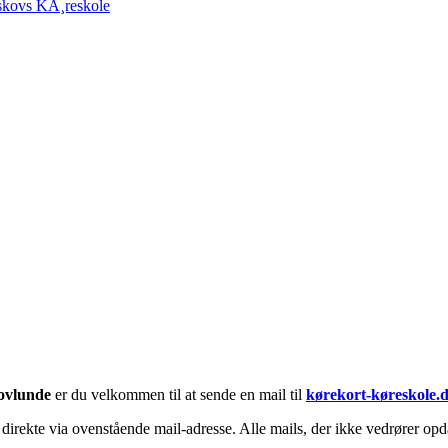
skovs KÃ¸reskole
ovlunde
er du velkommen til at sende en mail til
kørekort-køreskole.
irekte via ovenstående mail-adresse. Alle mails, der ikke vedrører opda