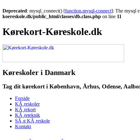
Deprecated
: mysql_connect() [
function.mysql-connect
]: The mysql e
koereskole.dk/public_html/classes/db.class.php
on line
11
Kørekort-Køreskole.dk
Køreskoler i Danmark
Tag dit kørekort i København, Århus, Odense, Aalborg
Forside
KÃ¸reskoler
KÃ¸rekort
KÃ¸reteknik
SÃ¸g KÃ¸reskole
Kontakt