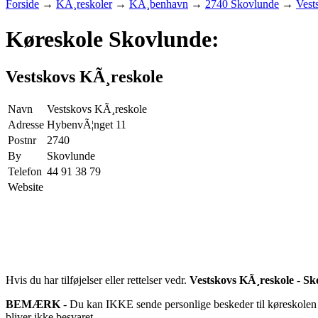
Forside
→
KÃ¸reskoler
→
KÃ¸benhavn
→
2740 Skovlunde
→
Vest
Køreskole Skovlunde:
Vestskovs KÃ¸reskole
Navn
Vestskovs KÃ¸reskole
Adresse
HybenvÃ¦nget 11
Postnr
2740
By
Skovlunde
Telefon
44 91 38 79
Website
Hvis du har tilføjelser eller rettelser vedr.
Vestskovs KÃ¸reskole
-
Sk
BEMÆRK
- Du kan IKKE sende personlige beskeder til køreskolen d
bliver ikke besvaret.