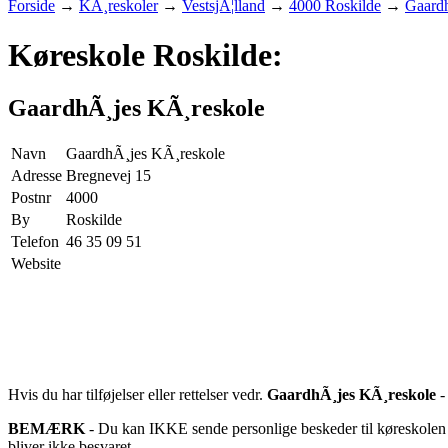
Forside
→
KÃ¸reskoler
→
VestsjÃ¦lland
→
4000 Roskilde
→
Gaard
Køreskole Roskilde:
GaardhÃ¸jes KÃ¸reskole
Navn
GaardhÃ¸jes KÃ¸reskole
Adresse
Bregnevej 15
Postnr
4000
By
Roskilde
Telefon
46 35 09 51
Website
Hvis du har tilføjelser eller rettelser vedr.
GaardhÃ¸jes KÃ¸reskole
BEMÆRK
- Du kan IKKE sende personlige beskeder til køreskolen d
bliver ikke besvaret.