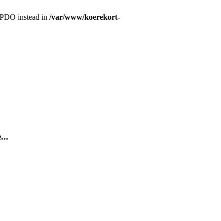
r PDO instead in
/var/www/koerekort-
...