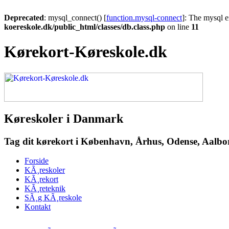
Deprecated
: mysql_connect() [
function.mysql-connect
]: The mysql e
koereskole.dk/public_html/classes/db.class.php
on line
11
Kørekort-Køreskole.dk
Køreskoler i Danmark
Tag dit kørekort i København, Århus, Odense, Aalborg
Forside
KÃ¸reskoler
KÃ¸rekort
KÃ¸reteknik
SÃ¸g KÃ¸reskole
Kontakt