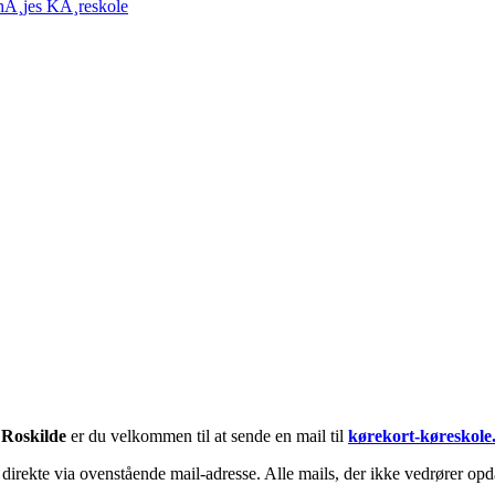
hÃ¸jes KÃ¸reskole
-
Roskilde
er du velkommen til at sende en mail til
kørekort-køreskole
irekte via ovenstående mail-adresse. Alle mails, der ikke vedrører opda