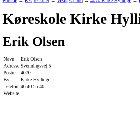
Forside
→
KÃ¸reskoler
→
VestsjÃ¦lland
→
4070 Kirke Hyllinge
→
Køreskole Kirke Hyll
Erik Olsen
Navn
Erik Olsen
Adresse
Svenningsvej 5
Postnr
4070
By
Kirke Hyllinge
Telefon
46 40 55 40
Website