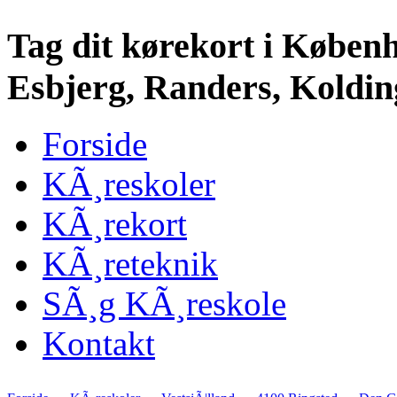
Tag dit kørekort i Køben
Esbjerg, Randers, Kolding
Forside
KÃ¸reskoler
KÃ¸rekort
KÃ¸reteknik
SÃ¸g KÃ¸reskole
Kontakt