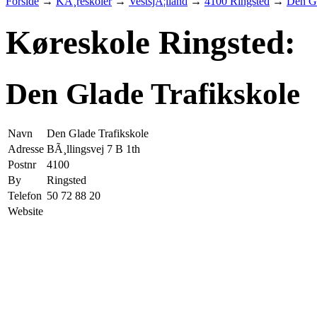
Forside
→
KÃ¸reskoler
→
VestsjÃ¦lland
→
4100 Ringsted
→
Den Gl
Køreskole Ringsted:
Den Glade Trafikskole
Navn
Den Glade Trafikskole
Adresse
BÃ¸llingsvej 7 B 1th
Postnr
4100
By
Ringsted
Telefon
50 72 88 20
Website