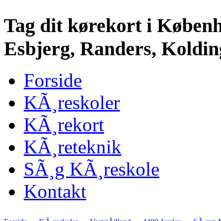
Tag dit kørekort i Køben
Esbjerg, Randers, Kolding
Forside
KÃ¸reskoler
KÃ¸rekort
KÃ¸reteknik
SÃ¸g KÃ¸reskole
Kontakt