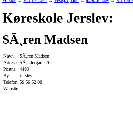
Forside
→
KÃ¸reskoler
→
VestsjÃ¦lland
→
4490 Jerslev
→
SÃ¸ren 
Køreskole Jerslev:
SÃ¸ren Madsen
Navn
SÃ¸ren Madsen
Adresse
SÃ¸ndergade 76
Postnr
4490
By
Jerslev
Telefon
59 59 52 08
Website