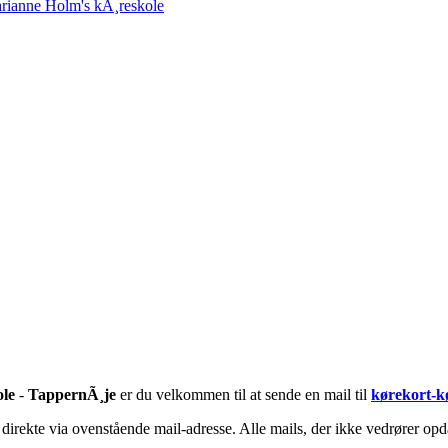
rianne Holm's kÃ¸reskole
le
-
TappernÃ¸je
er du velkommen til at sende en mail til
kørekort-k
irekte via ovenstående mail-adresse. Alle mails, der ikke vedrører opda