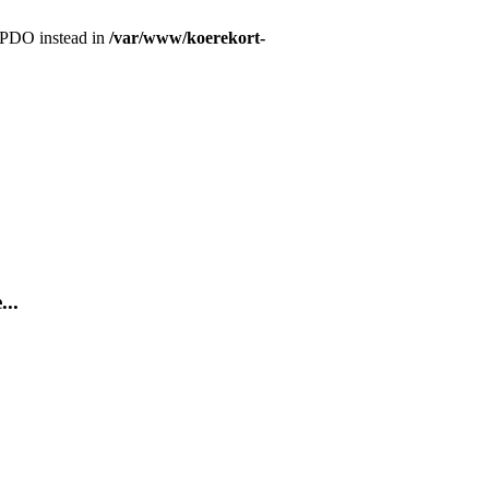
r PDO instead in
/var/www/koerekort-
...