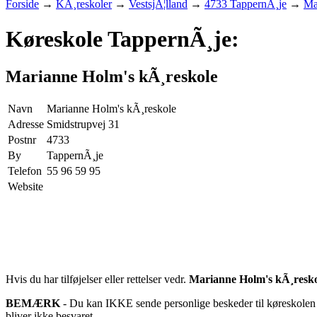
Forside
→
KÃ¸reskoler
→
VestsjÃ¦lland
→
4733 TappernÃ¸je
→
Ma
Køreskole TappernÃ¸je:
Marianne Holm's kÃ¸reskole
Navn
Marianne Holm's kÃ¸reskole
Adresse
Smidstrupvej 31
Postnr
4733
By
TappernÃ¸je
Telefon
55 96 59 95
Website
Hvis du har tilføjelser eller rettelser vedr.
Marianne Holm's kÃ¸resko
BEMÆRK
- Du kan IKKE sende personlige beskeder til køreskolen d
bliver ikke besvaret.