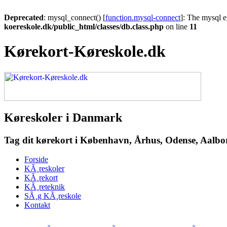
Deprecated
: mysql_connect() [
function.mysql-connect
]: The mysql e
koereskole.dk/public_html/classes/db.class.php
on line
11
Kørekort-Køreskole.dk
Køreskoler i Danmark
Tag dit kørekort i København, Århus, Odense, Aalborg
Forside
KÃ¸reskoler
KÃ¸rekort
KÃ¸reteknik
SÃ¸g KÃ¸reskole
Kontakt