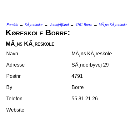
→
→
→
→
Forside
KÃ¸reskoler
VestsjÃ¦lland
4791 Borre
MÃ¸ns KÃ¸reskole
Køreskole Borre:
MÃ¸ns KÃ¸reskole
Navn
MÃ¸ns KÃ¸reskole
Adresse
SÃ¸nderbyvej 29
Postnr
4791
By
Borre
Telefon
55 81 21 26
Website