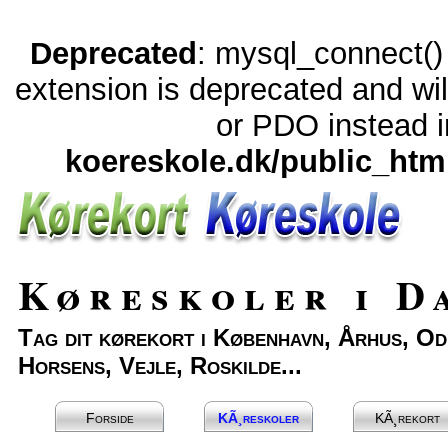
Deprecated
: mysql_connect() 
extension is deprecated and wil
or PDO instead 
koereskole.dk/public_htm
Køreskoler i D
Tag dit kørekort i København, Århus, Od
Horsens, Vejle, Roskilde...
Forside
KÃ¸reskoler
KÃ¸rekort