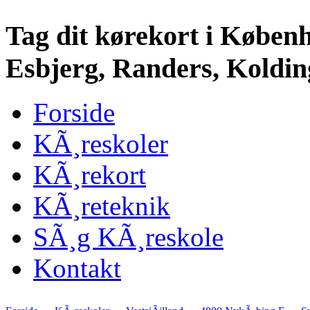
Tag dit kørekort i Køben
Esbjerg, Randers, Kolding
Forside
KÃ¸reskoler
KÃ¸rekort
KÃ¸reteknik
SÃ¸g KÃ¸reskole
Kontakt