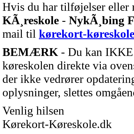
Hvis du har tilføjelser eller 
KÃ¸reskole
-
NykÃ¸bing 
mail til
kørekort-køreskol
BEMÆRK
- Du kan IKKE s
køreskolen direkte via oven
der ikke vedrører opdaterin
oplysninger, slettes omgåen
Venlig hilsen
Kørekort-Køreskole.dk