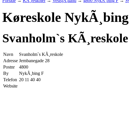
Forside
→
KÃ¸reskoler
→
VestsjÃ¦lland
→
4800 NykÃ¸bing F
→
S
Køreskole NykÃ¸bing
Svanholm`s KÃ¸reskole
Navn
Svanholm`s KÃ¸reskole
Adresse
Jernbanegade 28
Postnr
4800
By
NykÃ¸bing F
Telefon
20 11 40 40
Website