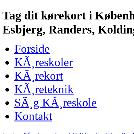
Tag dit kørekort i Køben
Esbjerg, Randers, Kolding
Forside
KÃ¸reskoler
KÃ¸rekort
KÃ¸reteknik
SÃ¸g KÃ¸reskole
Kontakt