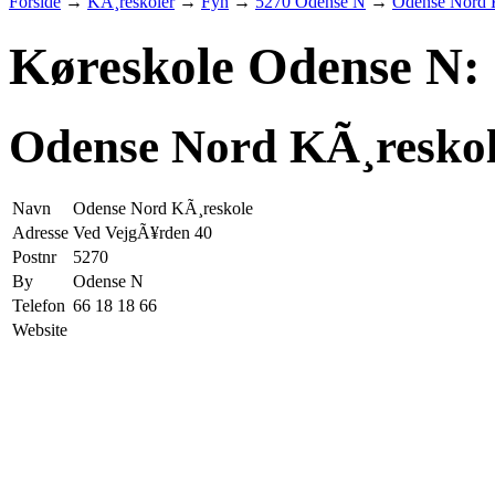
Forside
→
KÃ¸reskoler
→
Fyn
→
5270 Odense N
→
Odense Nord 
Køreskole Odense N:
Odense Nord KÃ¸resko
Navn
Odense Nord KÃ¸reskole
Adresse
Ved VejgÃ¥rden 40
Postnr
5270
By
Odense N
Telefon
66 18 18 66
Website