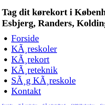
Tag dit kørekort i Køben
Esbjerg, Randers, Kolding
Forside
KÃ¸reskoler
KÃ¸rekort
KÃ¸reteknik
SÃ¸g KÃ¸reskole
Kontakt