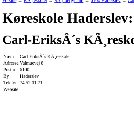
Forside
→
KÃ¸reskoler
→
SÃ¸nderjylland
→
6100 Haderslev
→
Car
Køreskole Haderslev:
Carl-EriksÂ´s KÃ¸resk
Navn
Carl-EriksÂ´s KÃ¸reskole
Adresse
Valmuevej 8
Postnr
6100
By
Haderslev
Telefon
74 52 01 71
Website