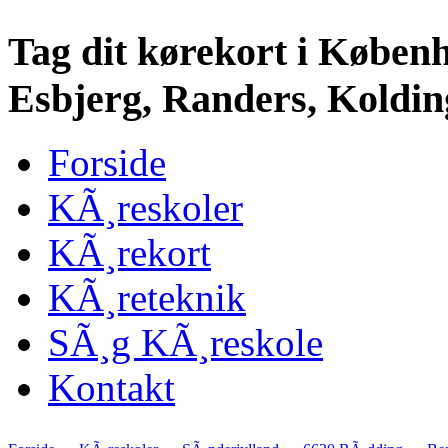
Tag dit kørekort i Køben
Esbjerg, Randers, Kolding
Forside
KÃ¸reskoler
KÃ¸rekort
KÃ¸reteknik
SÃ¸g KÃ¸reskole
Kontakt