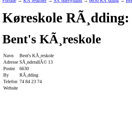
Forside
→
KÃ¸reskoler
→
SÃ¸nderjylland
→
6630 RÃ¸dding
→
Ben
Køreskole RÃ¸dding:
Bent's KÃ¸reskole
Navn
Bent's KÃ¸reskole
Adresse
SÃ¸nderallÃ© 13
Postnr
6630
By
RÃ¸dding
Telefon
74 84 23 74
Website