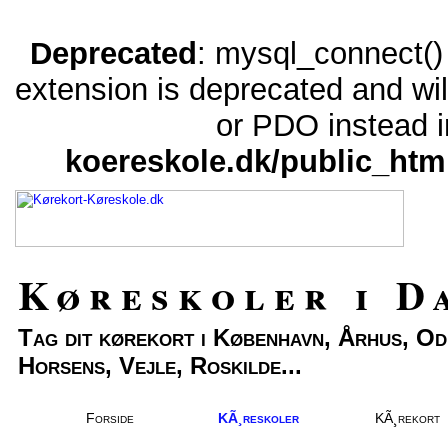
Deprecated
: mysql_connect() 
extension is deprecated and wil
or PDO instead 
koereskole.dk/public_htm
Køreskoler i D
Tag dit kørekort i København, Århus, Od
Horsens, Vejle, Roskilde...
Forside
KÃ¸reskoler
KÃ¸rekort