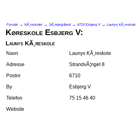
→
→
→
→
Forside
KÃ¸reskoler
SÃ¸nderjylland
6710 Esbjerg V
Launys KÃ¸reskole
Køreskole Esbjerg V:
Launys KÃ¸reskole
Navn
Launys KÃ¸reskole
Adresse
StrandvÃ¦nget 8
Postnr
6710
By
Esbjerg V
Telefon
75 15 46 40
Website