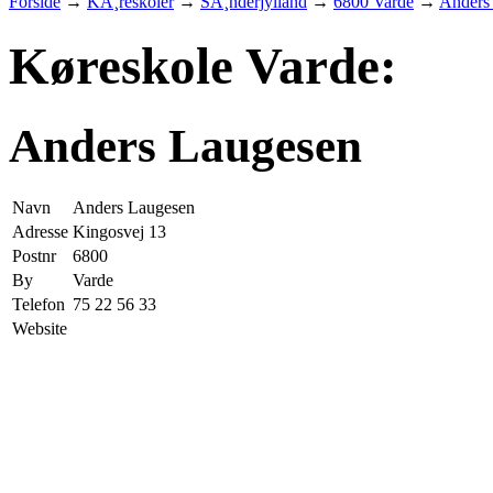
Forside
→
KÃ¸reskoler
→
SÃ¸nderjylland
→
6800 Varde
→
Anders
Køreskole Varde:
Anders Laugesen
Navn
Anders Laugesen
Adresse
Kingosvej 13
Postnr
6800
By
Varde
Telefon
75 22 56 33
Website