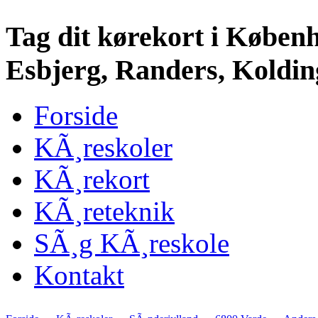
Tag dit kørekort i Køben
Esbjerg, Randers, Kolding
Forside
KÃ¸reskoler
KÃ¸rekort
KÃ¸reteknik
SÃ¸g KÃ¸reskole
Kontakt