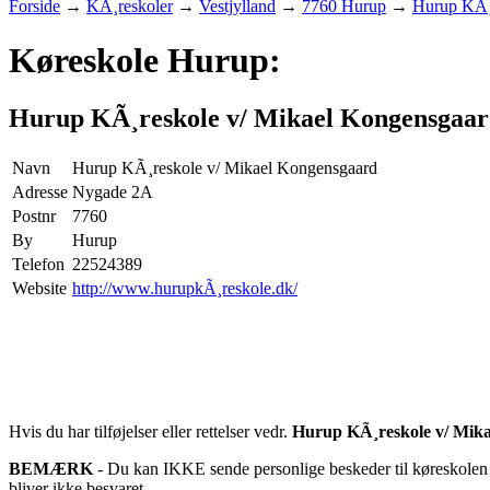
Forside
→
KÃ¸reskoler
→
Vestjylland
→
7760 Hurup
→
Hurup KÃ¸
Køreskole Hurup:
Hurup KÃ¸reskole v/ Mikael Kongensgaa
Navn
Hurup KÃ¸reskole v/ Mikael Kongensgaard
Adresse
Nygade 2A
Postnr
7760
By
Hurup
Telefon
22524389
Website
http://www.hurupkÃ¸reskole.dk/
Hvis du har tilføjelser eller rettelser vedr.
Hurup KÃ¸reskole v/ Mik
BEMÆRK
- Du kan IKKE sende personlige beskeder til køreskolen d
bliver ikke besvaret.