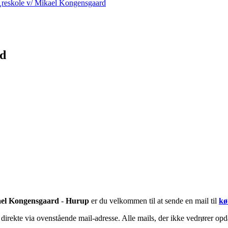
reskole v/ Mikael Kongensgaard
rd
ael Kongensgaard
-
Hurup
er du velkommen til at sende en mail til
kø
irekte via ovenstående mail-adresse. Alle mails, der ikke vedrører opda