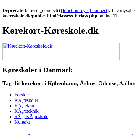
Deprecated
: mysql_connect() [
function.mysql-connect
]: The mysql e
koereskole.dk/public_html/classes/db.class.php
on line
11
Kørekort-Køreskole.dk
Køreskoler i Danmark
Tag dit kørekort i København, Århus, Odense, Aalborg
Forside
KÃ¸reskoler
KÃ¸rekort
KÃ¸reteknik
SÃ¸g KÃ¸reskole
Kontakt