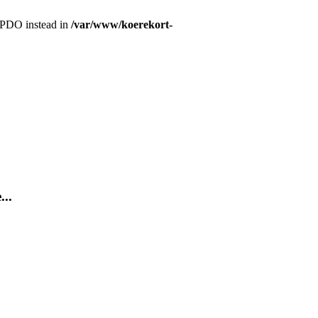
r PDO instead in
/var/www/koerekort-
...