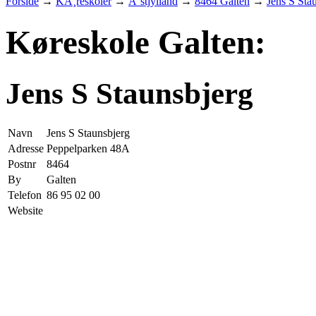
Forside
→
KÃ¸reskoler
→
Ã˜stjylland
→
8464 Galten
→
Jens S Sta
Køreskole Galten:
Jens S Staunsbjerg
Navn
Jens S Staunsbjerg
Adresse
Peppelparken 48A
Postnr
8464
By
Galten
Telefon
86 95 02 00
Website