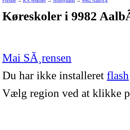
Forside
→
KÃ¸reskoler
→
Nordjylland
→
9982 AalbÃ¦k
Køreskoler i 9982 Aalb
Mai SÃ¸rensen
Du har ikke installeret
flash
Vælg region ved at klikke p