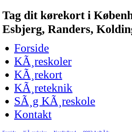
Tag dit kørekort i Køben
Esbjerg, Randers, Kolding
Forside
KÃ¸reskoler
KÃ¸rekort
KÃ¸reteknik
SÃ¸g KÃ¸reskole
Kontakt