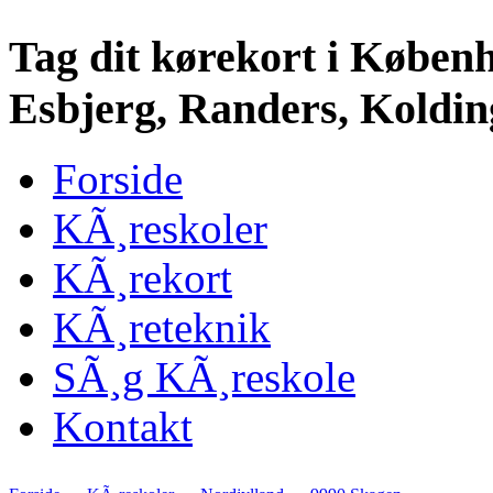
Tag dit kørekort i Køben
Esbjerg, Randers, Kolding
Forside
KÃ¸reskoler
KÃ¸rekort
KÃ¸reteknik
SÃ¸g KÃ¸reskole
Kontakt