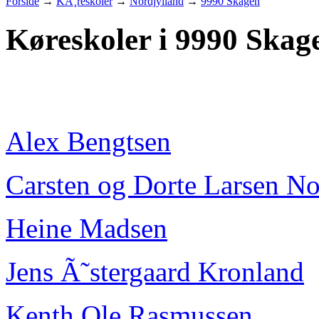
Forside
→
KÃ¸reskoler
→
Nordjylland
→
9990 Skagen
Køreskoler i 9990 Skag
Alex Bengtsen
Carsten og Dorte Larsen No
Heine Madsen
Jens Ã˜stergaard Kronland
Kenth Ole Rasmussen