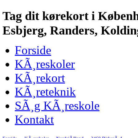
Tag dit kørekort i Køben
Esbjerg, Randers, Kolding
Forside
KÃ¸reskoler
KÃ¸rekort
KÃ¸reteknik
SÃ¸g KÃ¸reskole
Kontakt