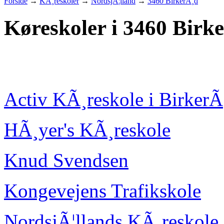
Forside
→
KÃ¸reskoler
→
NordsjÃ¦lland
→
3460 BirkerÃ¸d
Køreskoler i 3460 Birk
Activ KÃ¸reskole i BirkerÃ
HÃ¸yer's KÃ¸reskole
Knud Svendsen
Kongevejens Trafikskole
NordsjÃ¦llands KÃ¸reskole