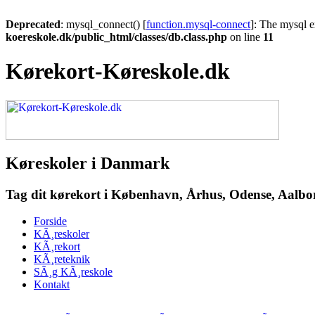
Deprecated
: mysql_connect() [
function.mysql-connect
]: The mysql e
koereskole.dk/public_html/classes/db.class.php
on line
11
Kørekort-Køreskole.dk
Køreskoler i Danmark
Tag dit kørekort i København, Århus, Odense, Aalborg
Forside
KÃ¸reskoler
KÃ¸rekort
KÃ¸reteknik
SÃ¸g KÃ¸reskole
Kontakt