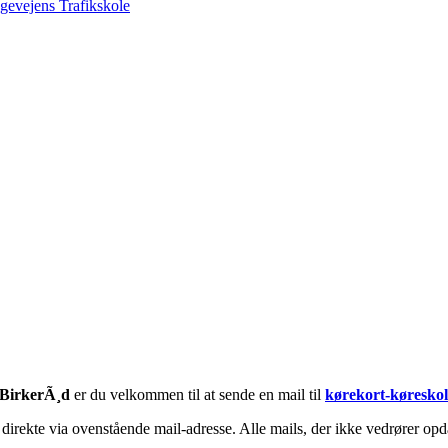
evejens Trafikskole
BirkerÃ¸d
er du velkommen til at sende en mail til
kørekort-køresko
irekte via ovenstående mail-adresse. Alle mails, der ikke vedrører opda