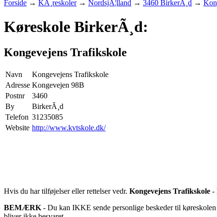
Forside
→
KÃ¸reskoler
→
NordsjÃ¦lland
→
3460 BirkerÃ¸d
→
Kong
Køreskole BirkerÃ¸d:
Kongevejens Trafikskole
Navn
Kongevejens Trafikskole
Adresse
Kongevejen 98B
Postnr
3460
By
BirkerÃ¸d
Telefon
31235085
Website
http://www.kvtskole.dk/
Hvis du har tilføjelser eller rettelser vedr.
Kongevejens Trafikskole
-
BEMÆRK
- Du kan IKKE sende personlige beskeder til køreskolen d
bliver ikke besvaret.