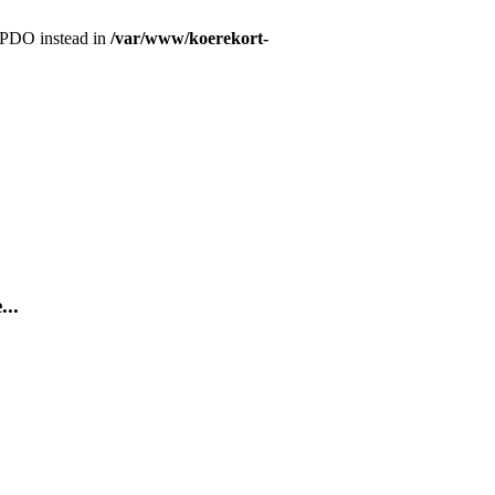
r PDO instead in
/var/www/koerekort-
...