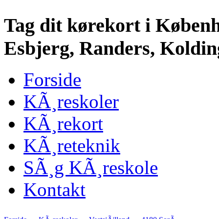
Tag dit kørekort i Køben
Esbjerg, Randers, Kolding
Forside
KÃ¸reskoler
KÃ¸rekort
KÃ¸reteknik
SÃ¸g KÃ¸reskole
Kontakt