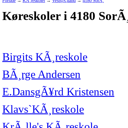
Forside
→
KÃ¸reskoler
→
VestsjÃ¦lland
→
4180 SorÃ¸
Køreskoler i 4180 SorÃ
Birgits KÃ¸reskole
BÃ¸rge Andersen
E.DansgÃ¥rd Kristensen
Klavs`KÃ¸reskole
KrÃ¸lle's KÃ¸reskole