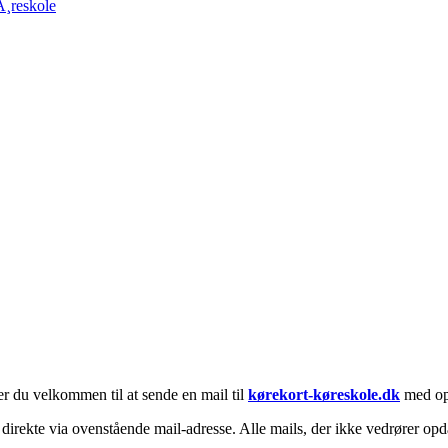
¸reskole
r du velkommen til at sende en mail til
kørekort-køreskole.dk
med opd
irekte via ovenstående mail-adresse. Alle mails, der ikke vedrører opda