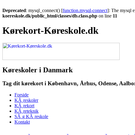
Deprecated
: mysql_connect() [
function.mysql-connect
]: The mysql e
koereskole.dk/public_html/classes/db.class.php
on line
11
Kørekort-Køreskole.dk
Køreskoler i Danmark
Tag dit kørekort i København, Århus, Odense, Aalborg
Forside
KÃ¸reskoler
KÃ¸rekort
KÃ¸reteknik
SÃ¸g KÃ¸reskole
Kontakt