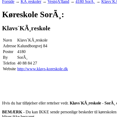
Forside
→
KÃ¸reskoler
→
VestsjÃ¦lland
→
4180 SorÃ¸
→
Klavs`KÃ
Køreskole SorÃ¸:
Klavs`KÃ¸reskole
Navn
Klavs`KÃ¸reskole
Adresse
Kalundborgvej 84
Postnr
4180
By
SorÃ¸
Telefon
40 88 84 27
Website
http://www.klavs-koreskole.dk
Hvis du har tilføjelser eller rettelser vedr.
Klavs`KÃ¸reskole
-
SorÃ¸
e
BEMÆRK
- Du kan IKKE sende personlige beskeder til køreskolen d
bliver ikke besvaret.