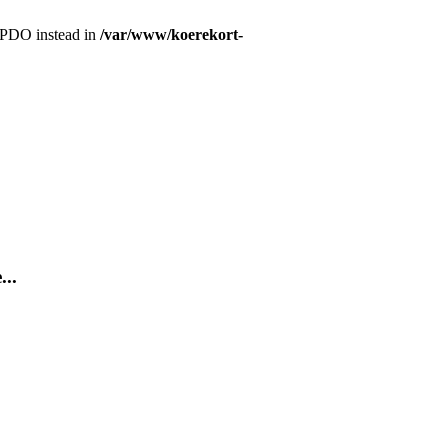
r PDO instead in
/var/www/koerekort-
...